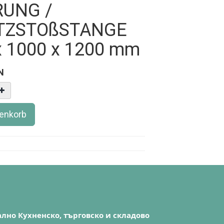
RUNG /
TZSTOßSTANGE
x 1000 x 1200 mm
N
renkorb
лно Кухненско, търговско и складово