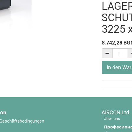
LAGE
SCHU
3225 
8.742,28
BG
In den Wa
ion
AIRCON Ltd.
-
Über uns
 Geschäftsbedingungen
Професиона