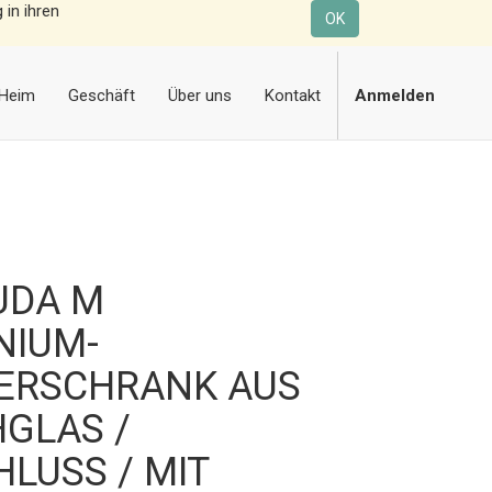
 in ihren
OK
Heim
Geschäft
Über uns
Kontakt
Anmelden
UDA M
NIUM-
IERSCHRANK AUS
GLAS /
LUSS / MIT