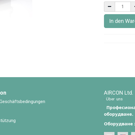
In den Wa
ion
AIRCON Ltd.
-
Über uns
 Geschäftsbedingungen
Професиона
оборудване.
stützung
Оборудване 