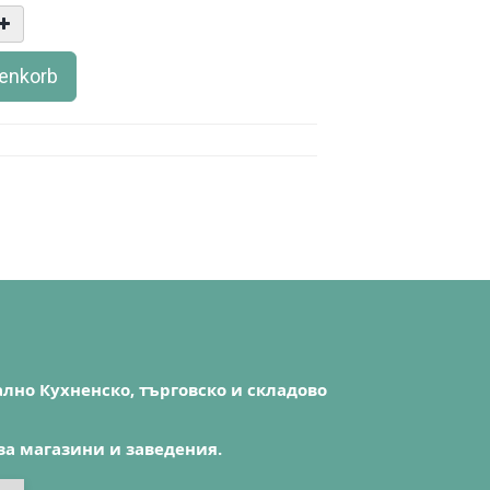
renkorb
лно Кухненско, търговско и складово
за магазини и заведения.