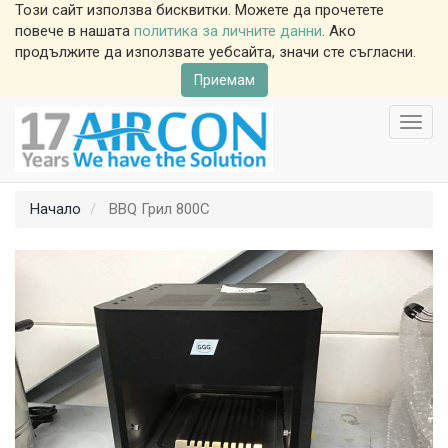
Този сайт използва бисквитки. Можете да прочетете
повече в нашата
политика за личните данни
. Ако
продължите да използвате уебсайта, значи сте съгласни.
Приемам
Toggl
navig
Начало
BBQ Грил 800С