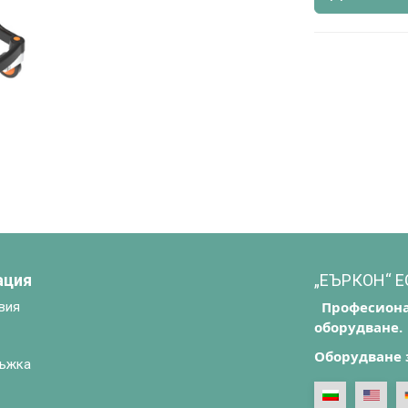
ация
„ЕЪРКОН“ 
Професиона
вия
оборудване.
Оборудване 
ъжка