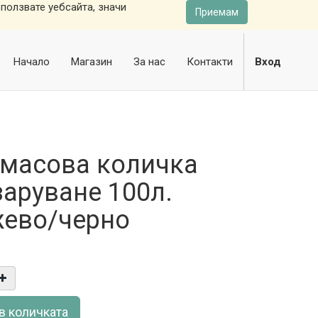
ползвате уебсайта, значи
Приемам
Начало
Магазин
За нас
Контакти
Вход
масова количка
заруване 100л.
ево/черно
в количката