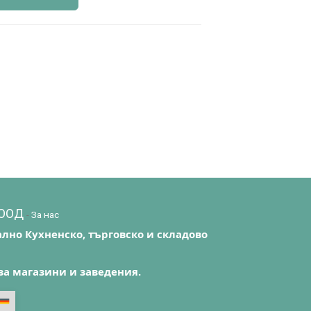
EООД
-
За нас
лно Кухненско, търговско и складово
за магазини и заведения.