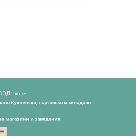
EООД
-
За нас
лно Кухненско, търговско и складово
за магазини и заведения.