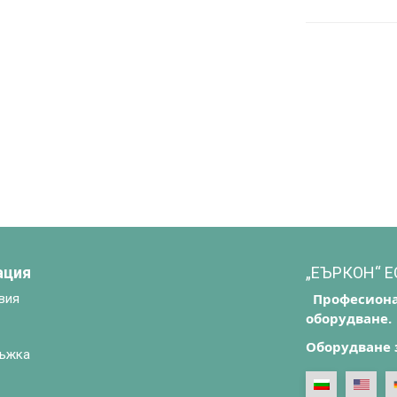
ация
„ЕЪРКОН“ 
Професиона
вия
оборудване.
Оборудване 
ъжка