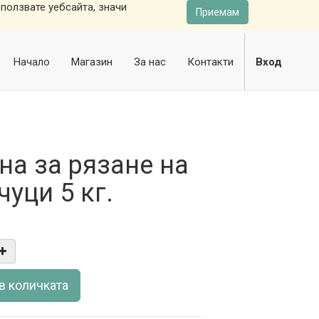
ползвате уебсайта, значи
Приемам
Начало
Магазин
За нас
Контакти
Вход
а за рязане на
чуци 5 кг.
в количката