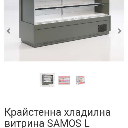
Предишен
Сле
Крайстенна хладилна
витрина SAMOS L