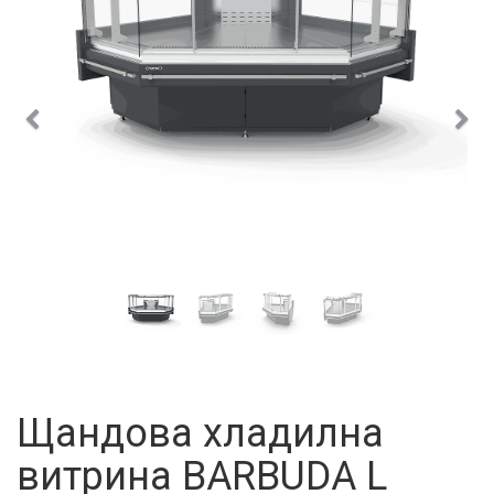
Предишен
Сле
Щандова хладилна
витрина BARBUDA L