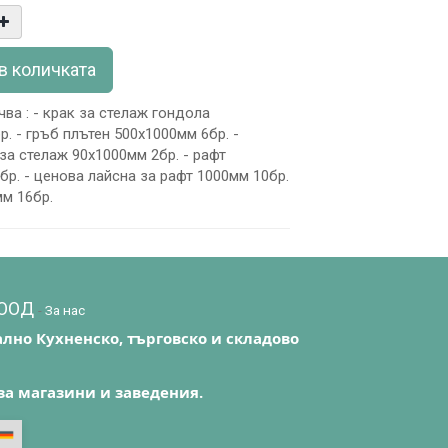
в количката
ва : - крак за стелаж гондола
. - гръб плътен 500х1000мм 6бр. -
за стелаж 90х1000мм 2бр. - рафт
бр. - ценова лайсна за рафт 1000мм 10бр.
мм 16бр.
EООД
-
За нас
лно Кухненско, търговско и складово
за магазини и заведения.