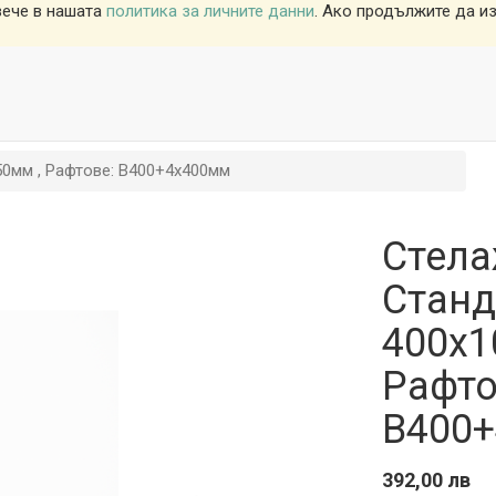
вече в нашата
политика за личните данни
. Ако продължите да из
0мм , Рафтове: В400+4х400мм
Стел
Станд
400х1
Рафто
В400
392,00
лв