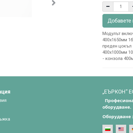
Следващ
Добавете 
Модулът включ
400х1650мм 1бр
преден цокъл 
400х1000мм 10
- конзола 400
ация
„ЕЪРКОН“ 
Професиона
вия
оборудване.
Оборудване 
ъжка