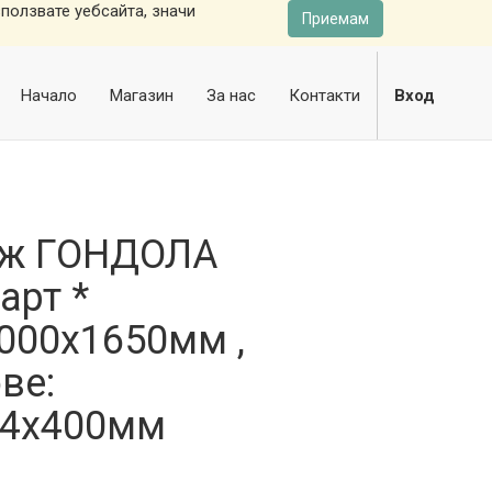
ползвате уебсайта, значи
Приемам
Начало
Магазин
За нас
Контакти
Вход
аж ГОНДОЛА
арт *
000х1650мм ,
ве:
+4х400мм