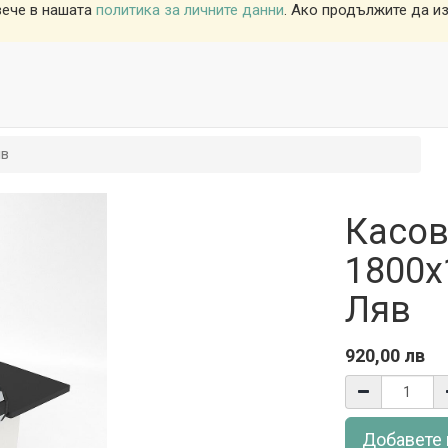
вече в нашата
политика за личните данни
. Ако продължите да из
яв
Касов
1800х
Ляв
920,00
лв
Добавете 