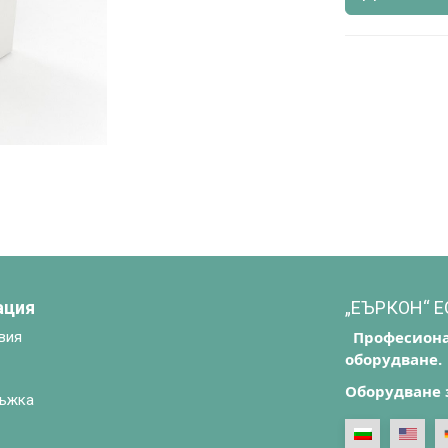
ация
„ЕЪРКОН“ 
Професиона
вия
оборудване.
Оборудване 
ъжка