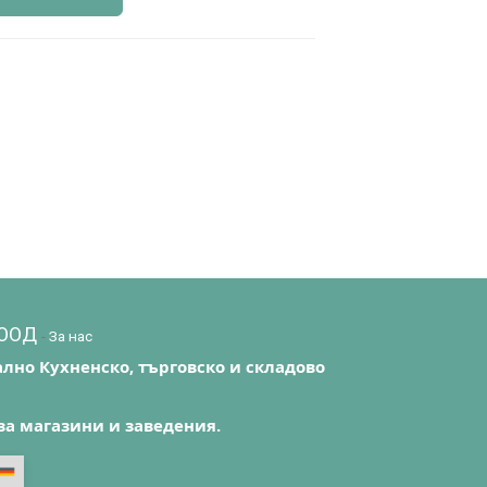
EООД
-
За нас
лно Кухненско, търговско и складово
за магазини и заведения.