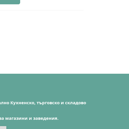
лно Кухненско, търговско и складово
за магазини и заведения.