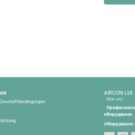
ion
AIRCON Ltd.
-
Über uns
 Geschäftsbedingungen
Професиона
оборудване.
stützung
Оборудване 