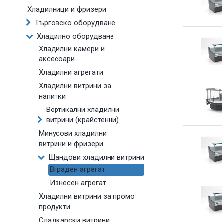
Хладилници и фризери
Търговско оборудване
Хладилно оборудване
Хладилни камери и
аксесоари
Хладилни агрегати
Хладилни витрини за
напитки
Вертикални хладилни
витрини (крайстенни)
Минусови хладилни
витрини и фризери
Щандови хладилни витрини
Вграден агрегат
Изнесен агрегат
Хладилни витрини за промо
продукти
Сладкарски витрини