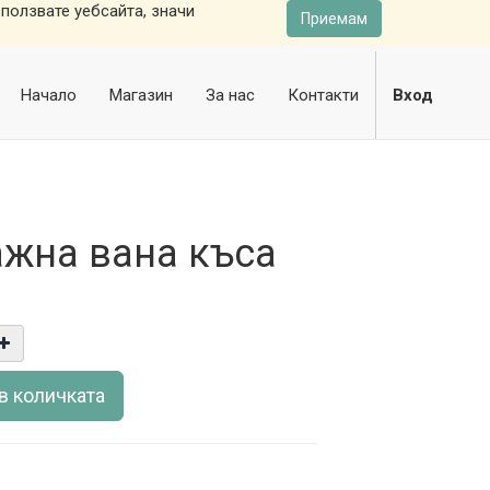
ползвате уебсайта, значи
Приемам
Начало
Магазин
За нас
Контакти
Вход
жна вана къса
в количката