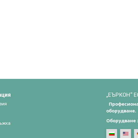
ация
„ЕЪРКОН“ 
Професиона
вия
оборудване.
Оборудване 
ъжка